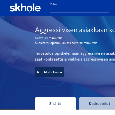
Hae...
Aggressiivisen asiakkaan 
Kesto:
21 minuuttia
Suositeltu opiskeluaika:
1 tunti
30 minuuttia
Tervetuloa opiskelemaan aggressiivisen asiakk
saat konkreettisia vinkkejä aggressiivisen a
Aloita kurssi
Sisältö
Keskustelut