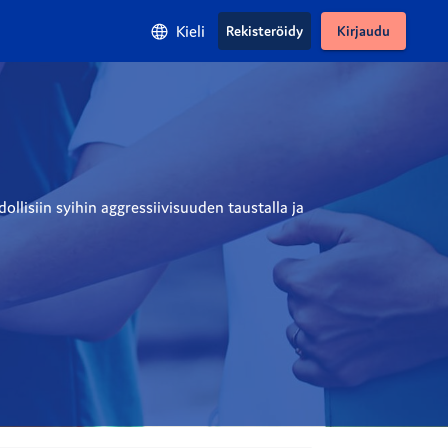
Kieli
Rekisteröidy
Kirjaudu
lisiin syihin aggressiivisuuden taustalla ja 