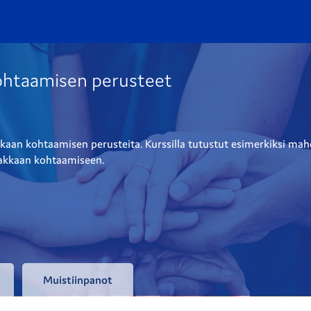
kohtaamisen perusteet
aan kohtaamisen perusteita. Kurssilla tutustut esimerkiksi mahdol
siakkaan kohtaamiseen.
Muistiinpanot