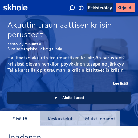
Rekisteröidy
Kirjaudu
Akuutin traumaattisen kriisin
perusteet
Kesto:
43 minuuttia
Suositeltu opiskeluaika:
3 tuntia
Hallitsetko akuutin traumaattisen kriisityön perusteet? 
Kriisissä olevan henkilön psyykkinen tasapaino järkkyy. 
Tällä kurssilla opit trauman ja kriisin käsitteet ja kriisin 
kulun neljä vaihetta. Lisäksi käsitellään lyhyesti akuutissa 
kriisivaiheessa olevan henkilön kohtaamisen periaatteita 
Lue lisää
ja kerrotaan akuutin traumaperäisen stressireaktion ja -
häiriön ja traumaperäisen stressihäiriön 
Aloita kurssi
hoitosuositukset. Kurssilla ei käsitellä kriisi- ja 
traumahoitojen toteuttamista.
Sisältö
Keskustelut
Muistiinpanot
Johdanto