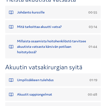
00:55
Johdanto kurssille
03:14
Mitä tarkoittaa akuutti vatsa?
Millaista osaamista hoitohenkilöstö tarvitsee
01:44
akuutista vatsasta kärsivän potilaan
hoitotyössä?
Akuutin vatsakirurgian syitä
01:19
Umpilisäkkeen tulehdus
00:48
Akuutit sappiongelmat