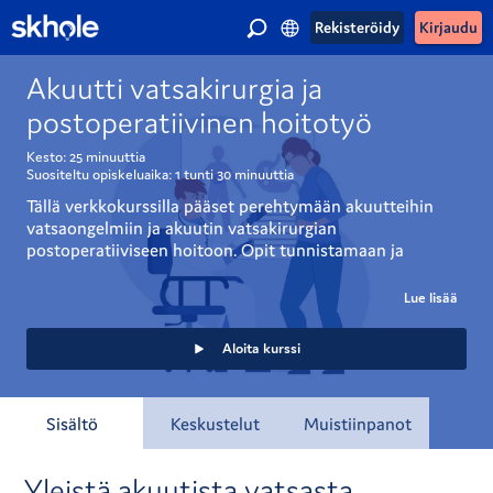
Rekisteröidy
Kirjaudu
Akuutti vatsakirurgia ja
postoperatiivinen hoitotyö
Kesto:
25 minuuttia
Suositeltu opiskeluaika:
1 tunti
30 minuuttia
Tällä verkkokurssilla pääset perehtymään akuutteihin 
vatsaongelmiin ja akuutin vatsakirurgian 
postoperatiiviseen hoitoon. Opit tunnistamaan ja 
hoitamaan vatsakirurgisia potilaita, sekä ymmärtämään 
postoperatiivisen hoitotyön keskeiset vaiheet ja potilaan 
Lue lisää
turvallisen toipumisen tukemisen. Kurssi soveltuu 
hoitotyön opiskelijoille ja ammattilaisille, jotka haluavat 
Aloita kurssi
syventää osaamistaan akuutissa vatsakirurgiassa ja 
potilaan postoperatiivisessa hoidossa. 
Sisältö
Keskustelut
Muistiinpanot
Kurssi on toteutettu LAB-ammattikorkeakoulun 
sairaanhoitajaopiskelijoiden opinnäytetyönä.
Yleistä akuutista vatsasta