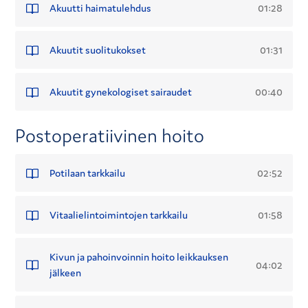
01:28
Akuutti haimatulehdus
01:31
Akuutit suolitukokset
00:40
Akuutit gynekologiset sairaudet
Postoperatiivinen hoito
02:52
Potilaan tarkkailu
01:58
Vitaalielintoimintojen tarkkailu
Kivun ja pahoinvoinnin hoito leikkauksen
04:02
jälkeen