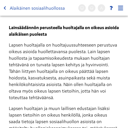
Alaikäinen sosiaalihuollossa
Lainsäädännön perusteella huoltajalla on oikeus asioida 
alaikäisen puolesta
Lapsen huoltajalla on huoltajuussuhteeseen perustuva 
oikeus asioida huollettavansa puolesta. Lain lapsen 
huollosta ja tapaamisoikeudesta mukaan huoltajan 
tehtävänä on turvata lapsen kehitys ja hyvinvointi. 
Tähän liittyen huoltajalla on oikeus päättää lapsen 
hoidosta, kasvatuksesta, asuinpaikasta sekä muista 
henkilökohtaisista asioista. Näin ollen huoltajalla on 
oltava myös oikeus lapsen tietoihin, jotta hän voi 
toteuttaa tehtäväänsä. 
Lapsen huoltajan ja muun laillisen edustajan lisäksi 
lapsen tietoihin on oikeus henkilöllä, jonka oikeus 
saada tietoja lapsen sosiaalihuollon asioista on 