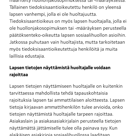
määritelty huollonjakosopimuksessa tai -määräyksessä. 
Tällainen tiedoksisaantioikeutettu henkilö on yleensä 
lapsen vanhempi, jolla ei ole huoltajuutta. 
Tiedoksisaantioikeus on myös lapsen huoltajalla, jolla ei 
ole huollonjakosopimuksen tai -määräyksen perusteella 
päätöksenteko-oikeutta lapsen sosiaalihuollon asioihin. 
Jatkossa puhutaan vain huoltajista, mutta tarkoitetaan 
myös tiedoksisaantioikeutettuja henkilöitä ja muita 
laillisia edustajia.
Lapsen tietojen näyttämistä huoltajalle voidaan 
rajoittaa
Lapsen tietojen näyttämiseen huoltajalle on kuitenkin 
tarvittaessa mahdollista tehdä tapauskohtaisia 
rajoituksia lapsen tai ammattilaisen aloitteesta. Lapsen 
tietoja kirjaavan ammattihenkilön tulee arvioida, onko 
tietojen näyttämistä huoltajalle tarpeen rajoittaa. 
Asiakaslain ja asiakasasiakirjalain perusteella tietojen 
näyttämättä jättämiselle tulee olla painava syy. Kun 
alaikäisen asiakirjoja sosiaalihuollossa laaditaan, 