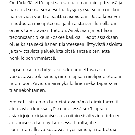
On tärkeää, että lapsi saa sanoa oman mielipiteensä ja 
näkemyksensä sekä esittää kysymyksiä silloinkin, kun 
hän ei vielä voi itse päättää asioistaan. Jotta lapsi voi 
muodostaa mielipiteensä ja ilmaista sen, hänellä on 
oikeus tarvittavaan tietoon. Asiakkaan ja potilaan 
tiedonsaantioikeus koskee kaikkia. Tiedot asiakkaan 
oikeuksista sekä hänen tilanteeseen liittyvistä asioista 
ja tarvittavista palveluista pitää antaa siten, että 
henkilö sen ymmärtää.
Lapsen ikä ja kehitystaso sekä hoidettava asia 
vaikuttavat toki siihen, miten lapsen mielipide otetaan 
huomioon. Arvio on aina yksilöllinen sekä tapaus- ja 
tilannekohtainen.
Ammattilaisten on huomioitava nämä toimintamallit 
aina lasten kanssa työskennellessä sekä lapsen 
asiakirjojen kirjaamisessa ja niihin sisältyvien tietojen 
antamisessa tai näyttämisessä huoltajalle. 
Toimintamallit vaikuttavat myös siihen, mitä tietoja 