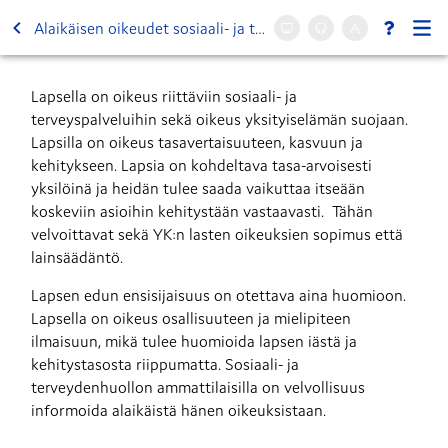
Alaikäisen oikeudet sosiaali- ja terveydenhuollossa
Lapsella on oikeus riittäviin sosiaali- ja 
terveyspalveluihin sekä oikeus yksityiselämän suojaan. 
Lapsilla on oikeus tasavertaisuuteen, kasvuun ja 
kehitykseen. Lapsia on kohdeltava tasa-arvoisesti 
yksilöinä ja heidän tulee saada vaikuttaa itseään 
koskeviin asioihin kehitystään vastaavasti.  Tähän 
velvoittavat sekä YK:n lasten oikeuksien sopimus että 
lainsäädäntö.
Lapsen edun ensisijaisuus on otettava aina huomioon. 
Lapsella on oikeus osallisuuteen ja mielipiteen 
ilmaisuun, mikä tulee huomioida lapsen iästä ja 
kehitystasosta riippumatta. Sosiaali- ja 
terveydenhuollon ammattilaisilla on velvollisuus 
informoida alaikäistä hänen oikeuksistaan. 
