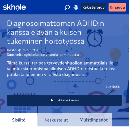
Rekisteröidy
Kirjaudu
Diagnosoimattoman ADHD:n
kanssa elävän aikuisen
tukeminen hoitotyössä
Kesto:
41 minuuttia
Suositeltu opiskeluaika:
2 tuntia
30 minuuttia
Tämä kurssi tarjoaa terveydenhuollon ammattilaisille 
valmiuksia tunnistaa aikuisen ADHD-oireistoa ja tukea 
potilasta jo ennen virallista diagnoosia. 
Aikuisuudessa ADHD voi ilmetä esimerkiksi sisäisenä 
Lue lisää
levottomuutena, tunnesäätelyn haasteina ja 
toiminnanohjauksen vaikeuksina. Oireet voivat myös 
Aloita kurssi
peittyä muiden mielenterveysongelmien alle. 
Vastaanottotyössä on tärkeää huomioida 
Sisältö
Keskustelut
Muistiinpanot
diagnosoimattoman ADHD:n mahdollisuus etenkin, jos 
oirekuva on monimuotoinen tai pitkittynyt. 