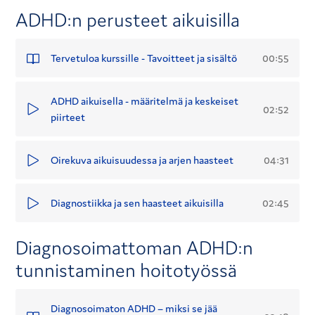
Diagnosoimattomuus aiheuttaa usein pitkäaikaista 
ADHD:n perusteet aikuisilla
riittämättömyyden tunnetta ja haastaa arjen hallintaa.
Kurssilla opit:
00:55
Tervetuloa kurssille - Tavoitteet ja sisältö
- Tunnistamaan aikuisiän ADHD:n keskeiset piirteet
- Ymmärtämään oireiston perinnöllisyyttä ja riskitekijöitä
- Käyttämään käytännön työkaluja, kuten tavoitteiden 
ADHD aikuisella - määritelmä ja keskeiset
pilkkomista ja omahoito-ohjelma potilaan arjen tueksi.
02:52
piirteet
- Ohjaamaan potilasta itsetuntemuksen vahvistamisessa 
ja uusien toimintatapojen löytämisessä
- Hahmottamaan aikuisten ADHD:n hoitopolkua sekä 
04:31
Oirekuva aikuisuudessa ja arjen haasteet
hoitajan roolia sen tunnistamisessa, ohjauksessa ja 
tukemisessa.
02:45
Diagnostiikka ja sen haasteet aikuisilla
Kurssi on toteutettu osana sairaanhoitajaopiskelijoiden 
opinnäytetyötä.
Diagnosoimattoman ADHD:n
tunnistaminen hoitotyössä
Diagnosoimaton ADHD – miksi se jää