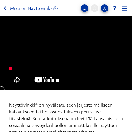
Mikä on Näyttövinkki®?
Näyttövinkki® on hyvälaatuiseen järjestelmälliseen 
katsaukseen tai hoitosuositukseen perustuva 
tiivistelmä. Sen tarkoituksena on levittää kansalaisille ja 
sosiaali- ja terveydenhuollon ammattilaisille näyttöön 