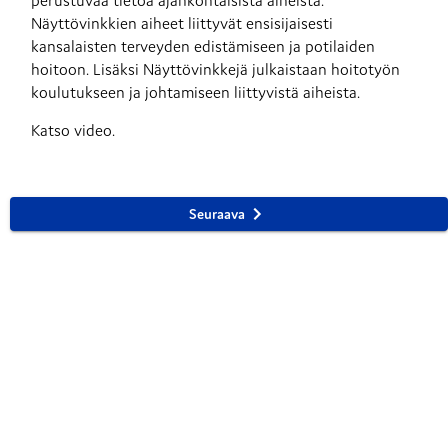
perustuvaa tietoa ajankohtaisista aiheista. 
Näyttövinkkien aiheet liittyvät ensisijaisesti 
kansalaisten terveyden edistämiseen ja potilaiden 
hoitoon. Lisäksi Näyttövinkkejä julkaistaan hoitotyön 
koulutukseen ja johtamiseen liittyvistä aiheista.
Katso video.
Seuraava