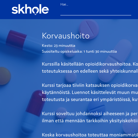
Hae...
Korvaushoito
Kesto:
23 minuuttia
Suositeltu opiskeluaika:
1 tunti
30 minuuttia
Kurssilla käsitellään opioidikorvaushoitoa. 
toteutuksessa on edelleen sekä yhteiskunnalli
Kurssi tarjoaa tiiviin katsauksen opioidikor
käytännöistä. Luennot käsittelevät muun muas
toteutusta ja seurantaa eri ympäristöissä, ku
Kurssi soveltuu johdannoksi aiheeseen ja peru
ilman että mennään tarkkoihin yksityiskohtii
Koska korvaushoitoa toteuttaa moniammatillinen 