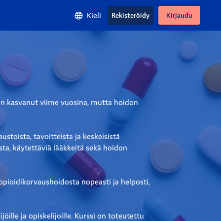
Kieli
Rekisteröidy
Kirjaudu
 on kasvanut viime vuosina, mutta hoidon 
toista, tavoitteista ja keskeisistä 
ta, käytettäviä lääkkeitä sekä hoidon 
opioidikorvaushoidosta nopeasti ja helposti, 
ille ja opiskelijoille. Kurssi on toteutettu 