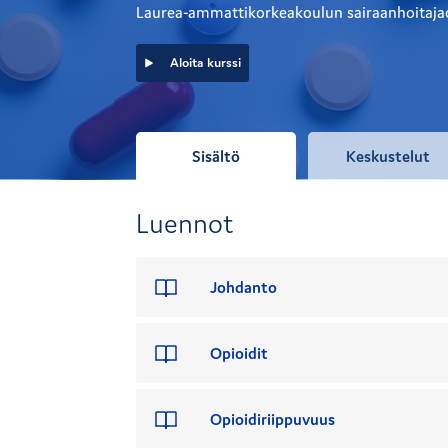
Laurea-ammattikorkeakoulun sairaanhoitajao
Aloita kurssi
Sisältö
Keskustelut
Luennot
Johdanto
Opioidit
Opioidiriippuvuus