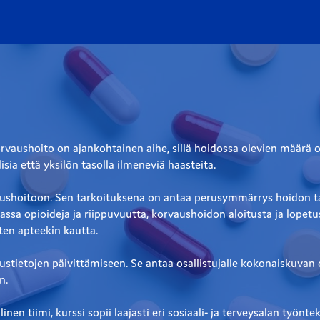
Korvaushoito on ajankohtainen aihe, sillä hoidossa olevien määrä
sia että yksilön tasolla ilmeneviä haasteita.
vaushoitoon. Sen tarkoituksena on antaa perusymmärrys hoidon taus
sa opioideja ja riippuvuutta, korvaushoidon aloitusta ja lopetus
ten apteekin kautta.
stietojen päivittämiseen. Se antaa osallistujalle kokonaiskuvan 
n.
tiimi, kurssi sopii laajasti eri sosiaali- ja terveysalan työntekijö