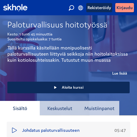
Rekisteröidy
Kirjaudu
Paloturvallisuus hoitotyössä
Kesto:
1 tunti
45 minuuttia
Suositeltu opiskeluaika:
7 tuntia
Tällä kurssilla käsitellään monipuolisesti 
paloturvallisuuteen liittyviä seikkoja niin hoitolaitoksissa 
kuin kotiolosuhteissakin. Tutustut muun muassa 
tulipalon syntymekanismeihin ja kehittymiseen, 
pelastussuunnitelman laatimiseen, hätäilmoituksen 
Lue lisää
tekemiseen ja paloturvallisuusjärjestelyihin sekä 
poistumisturvallisuuteen hoitolaitoksessa tulipalon 
Aloita kurssi
sattuessa.
Sisältö
Keskustelut
Muistiinpanot
05:47
Johdatus paloturvallisuuteen