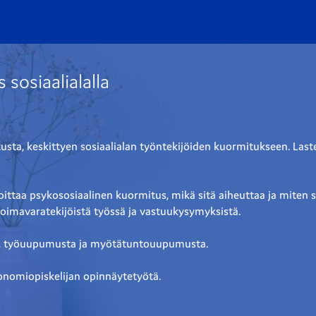
sosiaalialalla
itusta, keskittyen sosiaalialan työntekijöiden kuormitukseen. Las
oittaa psykososiaalinen kuormitus, mikä sitä aiheuttaa ja miten 
oimavaratekijöistä työssä ja vastuukysymyksistä. 
ta, työuupumusta ja myötätuntouupumusta.
onomiopiskelijan opinnäytetyötä.