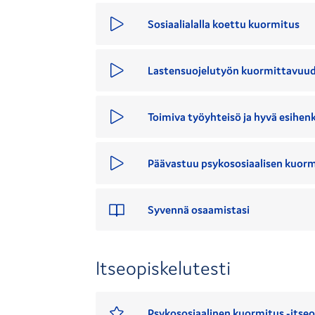
Sosiaalialalla koettu kuormitus
Lastensuojelutyön kuormittavuuden
Toimiva työyhteisö ja hyvä esihen
Päävastuu psykososiaalisen kuormi
Syvennä osaamistasi
Itseopiskelutesti
Psykososiaalinen kuormitus -itseo