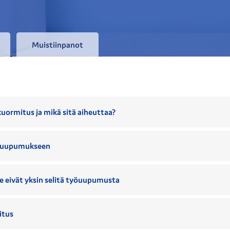
Muistiinpanot
kuormitus ja mikä sitä aiheuttaa?
työuupumukseen
e eivät yksin selitä työuupumusta
itus