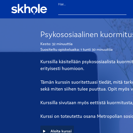
Hae...
Psykososiaalinen kuormitus 
Kesto:
32 minuuttia
Suositeltu opiskeluaika:
1 tunti
30 minuuttia
Kurssilla käsitellään psykososiaalista kuorm
erityisesti huomioon.
Tämän kurssin suoritettuasi tiedät, mitä tark
sekä miten siihen tulee puuttua. Opit myös v
Kurssilla sivutaan myös eettistä kuormitus
Kurssi on toteutettu osana Metropolian sosi
Aloita kurssi