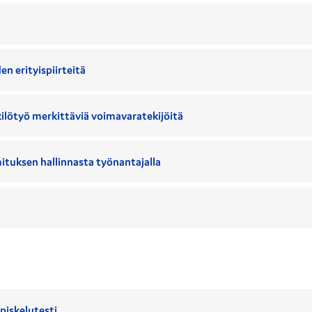
 erityispiirteitä
kilötyö merkittäviä voimavaratekijöitä
tuksen hallinnasta työnantajalla
piskelutesti