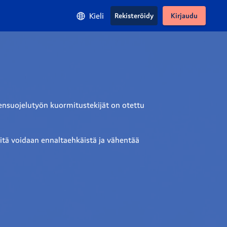
Kieli
Rekisteröidy
Kirjaudu
tensuojelutyön kuormitustekijät on otettu 
sitä voidaan ennaltaehkäistä ja vähentää 