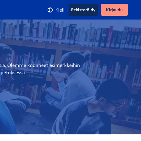
Kieli
Rekisteröidy
Kirjaudu
uksia. Olemme koonneet esimerkkeihin 
opetuksessa.