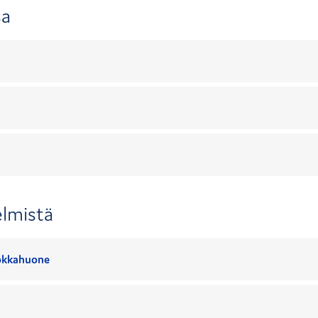
sa
lmistä
uokkahuone