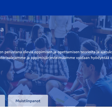
sa
sen perustana olevia oppimisen ja opettamisen teorioita ja ajat
 materiaalejamme ja oppimisjärjestelmäämme voidaan hyödyntää 
Muistiinpanot