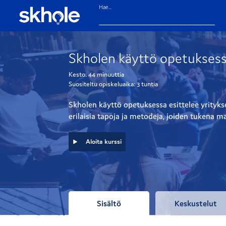
Hae...
Skholen käyttö opetukses
Kesto:
44 minuuttia
Suositeltu opiskeluaika:
3 tuntia
Skholen käyttö opetuksessa esittelee yrityk
erilaisia tapoja ja metodeja, joiden tukena
Aloita kurssi
Sisältö
Keskustelut