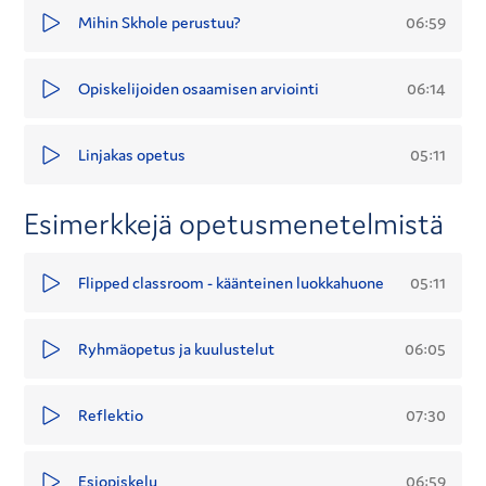
06:59
Mihin Skhole perustuu?
06:14
Opiskelijoiden osaamisen arviointi
05:11
Linjakas opetus
Esimerkkejä opetusmenetelmistä
05:11
Flipped classroom - käänteinen luokkahuone
06:05
Ryhmäopetus ja kuulustelut
07:30
Reflektio
06:59
Esiopiskelu