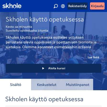
Rekisteröidy
Kirjaudu
Skholen käyttö opetuksessa
Kesto:
44 minuuttia
Suositeltu opiskeluaika:
3 tuntia
Skholen käyttö opetuksessa esittelee yrityksen 
perustana olevia oppimisen ja opettamisen teorioita ja 
ajatuksia. Olemme koonneet esimerkkeihin erilaisia 
tapoja ja metodeja, joiden tukena materiaalejamme ja 
oppimisjärjestelmäämme voidaan hyödyntää 
Lue lisää
opetuksessa.
Aloita kurssi
Sisältö
Keskustelut
Muistiinpanot
Skholen käyttö opetuksessa