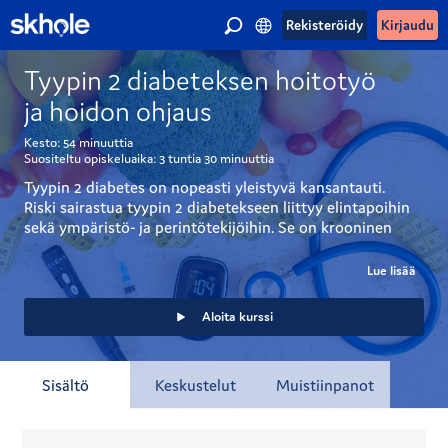
Rekisteröidy
Kirjaudu
Tyypin 2 diabeteksen hoitotyö
ja hoidon ohjaus
Kesto:
54 minuuttia
Suositeltu opiskeluaika:
3 tuntia
30 minuuttia
Tyypin 2 diabetes on nopeasti yleistyvä kansantauti. 
Riski sairastua tyypin 2 diabetekseen liittyy elintapoihin 
sekä ympäristö- ja perintötekijöihin. Se on krooninen 
aineenvaihduntasairaus, joka aiheuttaa merkittäviä 
liitännäissairauksia.
Lue lisää
Tällä verkkokurssilla opit perusteet tyypin 2 
Aloita kurssi
diabeteksestä ja sen hoidosta, liitännäissairauksista sekä 
hoidon ohjauksesta. 
Sisältö
Keskustelut
Muistiinpanot
Kurssi on tuotettu sairaanhoitajaopiskelijoiden 
opinnäytetyönä. 
Tervetuloa verkkokurssille!