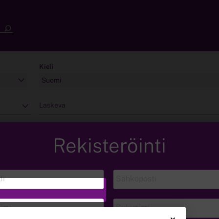
Kieli
Suomi
Laskeva
Rekisteröinti