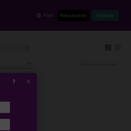
Kieli
Rekisteröidy
Kirjaudu
Tyhjennä hakuehdot