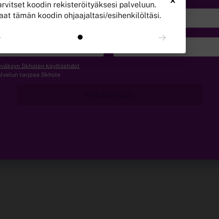
arvitset koodin rekisteröityäksesi palveluun.
aat tämän koodin ohjaajaltasi/esihenkilöltäsi.
Koulutustaso
väksyn Skholen käyttöehdot
lvelun tarjoaa Skhole
Rekisteröidy
Powered by Skhole