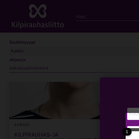
Hae...
Sisältötyyppi
Kaikki
Järjestys
Julkaisupäivämäärä
KURSSI
1
KILPIRAUHAS- JA