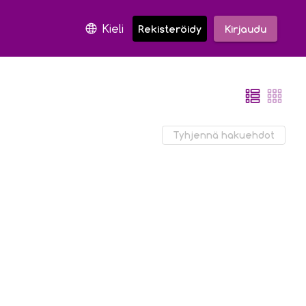
Kieli
Rekisteröidy
Kirjaudu
Tyhjennä hakuehdot