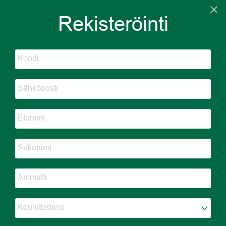
Rekisteröidy
Kirjaudu
Rekisteröinti
Hakuehdot ja järjestys
Näytettäviä tietoja ei vielä ole
Powered by Skhole
Koulutustaso