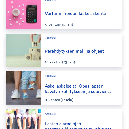
KURSSI
Varfariinihoidon lääkelaskenta
5
luentoa
(13 min)
KURSSI
Perehdytyksen malli ja ohjeet
14
luentoa
(25 min)
KURSSI
Askel askeleelta: Opas lapsen
kävelyn kehitykseen ja sopivien
kenkien valintaan
8
luentoa
(17 min)
KURSSI
Lasten alaraajojen