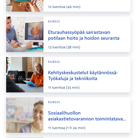
12
luentoa
(46 min)
KURSSI
Eturauhassyöpää sairastavan
potilaan hoito ja hoidon seuranta
13
luentoa
(38 min)
KURSSI
Kehityskeskustelut käytännössä:
Työkaluja ja tekniikoita
11
luentoa
(33 min)
KURSSI
Sosiaalihuollon
asiakastietovarannon toimintatavat
/ Kanta-verkkokoulu
11
luentoa
(1 h 24 min)