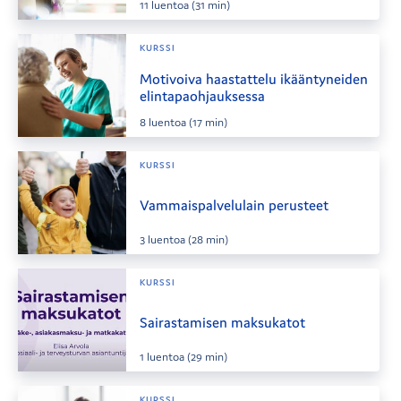
11
luentoa
(31 min)
KURSSI
Motivoiva haastattelu ikääntyneiden
elintapaohjauksessa
8
luentoa
(17 min)
KURSSI
Vammaispalvelulain perusteet
3
luentoa
(28 min)
KURSSI
Sairastamisen maksukatot
1
luentoa
(29 min)
KURSSI