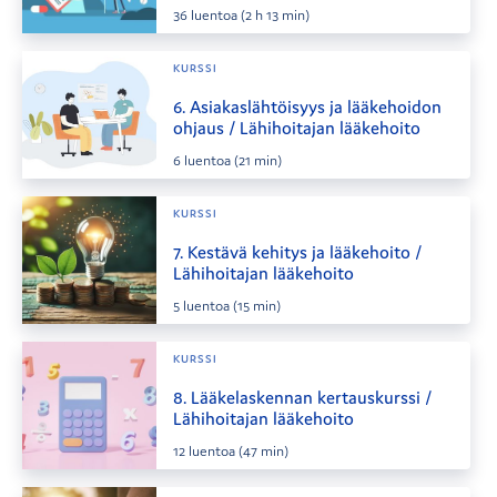
36
luentoa
(2 h 13 min)
KURSSI
6. Asiakaslähtöisyys ja lääkehoidon
ohjaus / Lähihoitajan lääkehoito
6
luentoa
(21 min)
KURSSI
7. Kestävä kehitys ja lääkehoito /
Lähihoitajan lääkehoito
5
luentoa
(15 min)
KURSSI
8. Lääkelaskennan kertauskurssi /
Lähihoitajan lääkehoito
12
luentoa
(47 min)