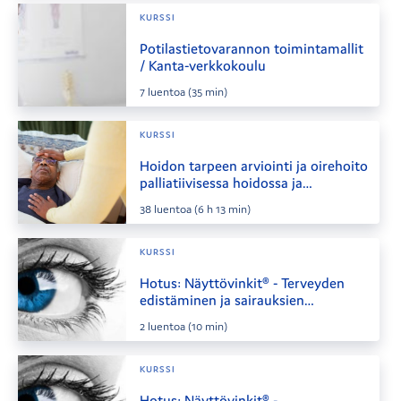
KURSSI
Potilastietovarannon toimintamallit
/ Kanta-verkkokoulu
7
luentoa
(35 min)
KURSSI
Hoidon tarpeen arviointi ja oirehoito
palliatiivisessa hoidossa ja
saattohoidossa
38
luentoa
(6 h 13 min)
KURSSI
Hotus: Näyttövinkit® - Terveyden
edistäminen ja sairauksien
ennaltaehkäisy
2
luentoa
(10 min)
KURSSI
Hotus: Näyttövinkit® -