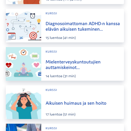
KURSSI
Diagnosoimattoman ADHD:n kanssa
elävän aikuisen tukeminen
hoitotyössä
15
luentoa
(41 min)
KURSSI
Mielenterveyskuntoutujien
auttamiskeinot
perusterveydenhuollossa
14
luentoa
(31 min)
KURSSI
Aikuisen huimaus ja sen hoito
17
luentoa
(51 min)
KURSSI