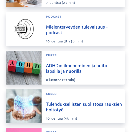
7
luentoa
(23 min)
PODCAST
Mielenterveyden tulevaisuus -
podcast
10
luentoa
(8 h 58 min)
KURSSI
ADHD:n ilmeneminen ja hoito
lapsilla ja nuorilla
8
luentoa
(23 min)
KURSSI
Tulehduksellisten suolistosairauksien
hoitotyö
10
luentoa
(43 min)