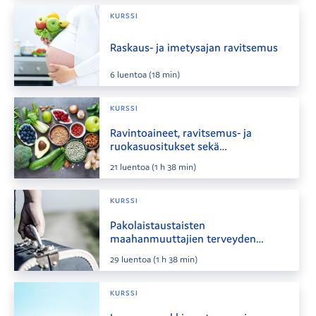
KURSSI
Raskaus- ja imetysajan ravitsemus
6
luentoa
(18 min)
KURSSI
Ravintoaineet, ravitsemus- ja
ruokasuositukset sekä
erityisruokavaliot
21
luentoa
(1 h 38 min)
KURSSI
Pakolaistaustaisten
maahanmuuttajien terveyden
tukeminen - Keinot ja haasteet
29
luentoa
(1 h 38 min)
KURSSI