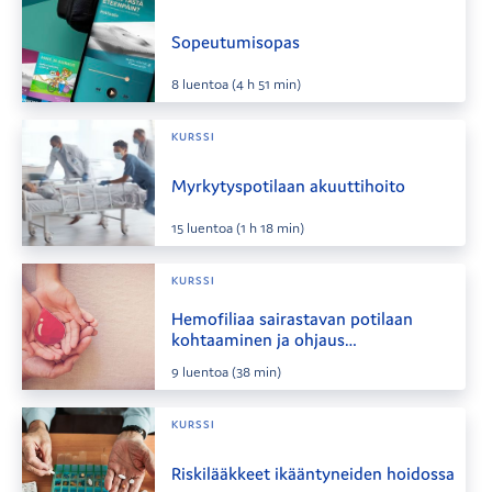
Sopeutumisopas
8
luentoa
(4 h 51 min)
KURSSI
Myrkytyspotilaan akuuttihoito
15
luentoa
(1 h 18 min)
KURSSI
Hemofiliaa sairastavan potilaan
kohtaaminen ja ohjaus
terveydenhuollossa
9
luentoa
(38 min)
KURSSI
Riskilääkkeet ikääntyneiden hoidossa