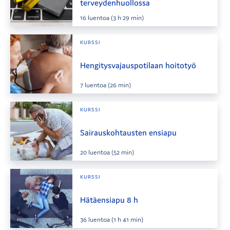
terveydenhuollossa
16
luentoa
(3 h 29 min)
KURSSI
Hengitysvajauspotilaan hoitotyö
7
luentoa
(26 min)
KURSSI
Sairauskohtausten ensiapu
20
luentoa
(52 min)
KURSSI
Hätäensiapu 8 h
36
luentoa
(1 h 41 min)