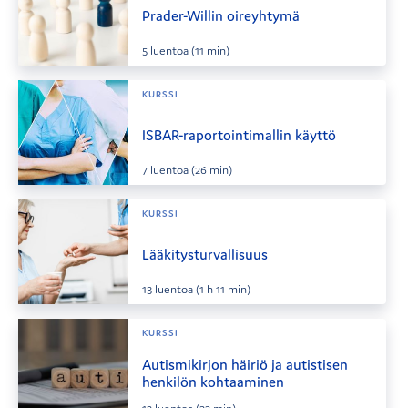
Prader-Willin oireyhtymä
5
luentoa
(11 min)
KURSSI
ISBAR-raportointimallin käyttö
7
luentoa
(26 min)
KURSSI
Lääkitysturvallisuus
13
luentoa
(1 h 11 min)
KURSSI
Autismikirjon häiriö ja autistisen
henkilön kohtaaminen