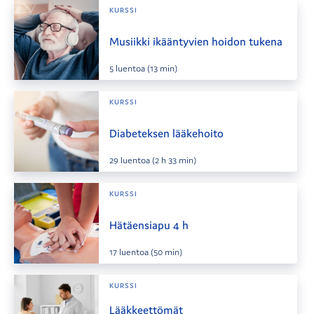
KURSSI
Musiikki ikääntyvien hoidon tukena
5
luentoa
(13 min)
KURSSI
Diabeteksen lääkehoito
29
luentoa
(2 h 33 min)
KURSSI
Hätäensiapu 4 h
17
luentoa
(50 min)
KURSSI
Lääkkeettömät