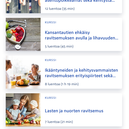
asentopoikkeamat sekä kehitystä
tukevat kengät
12
luentoa
(35 min)
KURSSI
Kansantautien ehkäisy
ravitsemuksen avulla ja lihavuuden
hoito
5
luentoa
(45 min)
KURSSI
Ikääntyneiden ja kehitysvammaisten
ravitsemuksen erityispiirteet sekä
ravitsemushoito
8
luentoa
(1 h 19 min)
KURSSI
Lasten ja nuorten ravitsemus
7
luentoa
(21 min)