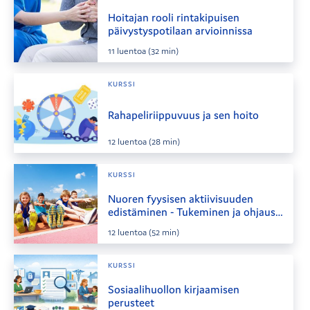
Hoitajan rooli rintakipuisen
päivystyspotilaan arvioinnissa
11
luentoa
(32 min)
KURSSI
Rahapeliriippuvuus ja sen hoito
12
luentoa
(28 min)
KURSSI
Nuoren fyysisen aktiivisuuden
edistäminen - Tukeminen ja ohjaus
sotealan toimintaympäristöissä
12
luentoa
(52 min)
KURSSI
Sosiaalihuollon kirjaamisen
perusteet