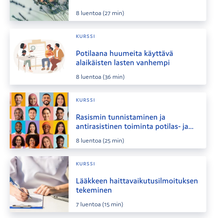
8
luentoa
(27 min)
KURSSI
Potilaana huumeita käyttävä
alaikäisten lasten vanhempi
8
luentoa
(36 min)
KURSSI
Rasismin tunnistaminen ja
antirasistinen toiminta potilas- ja
asiakastyössä
8
luentoa
(25 min)
KURSSI
Lääkkeen haittavaikutusilmoituksen
tekeminen
7
luentoa
(15 min)