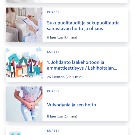
KURSSI
Sukupuolitaudit ja sukupuolitautia
sairastavan hoito ja ohjaus
9
luentoa
(34 min)
KURSSI
1. Johdanto lääkehoitoon ja
ammattieettisyys / Lähihoitajan
lääkehoito
26
luentoa
(2 h 3 min)
KURSSI
Vulvodynia ja sen hoito
8
luentoa
(24 min)
KURSSI