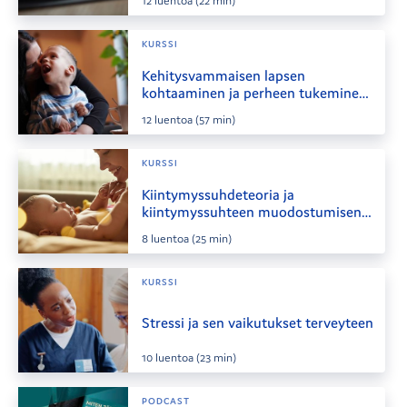
12
luentoa
(22 min)
KURSSI
Kehitysvammaisen lapsen
kohtaaminen ja perheen tukeminen
terveydenhuollossa
12
luentoa
(57 min)
KURSSI
Kiintymyssuhdeteoria ja
kiintymyssuhteen muodostumisen
tukeminen
8
luentoa
(25 min)
KURSSI
Stressi ja sen vaikutukset terveyteen
10
luentoa
(23 min)
PODCAST