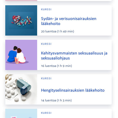
KURSSI
Sydän- ja verisuonisairauksien
lääkehoito
20
luentoa
(1 h 49 min)
KURSSI
Kehitysvammaisten seksuaalisuus ja
seksuaaliohjaus
16
luentoa
(1 h 9 min)
KURSSI
Hengityselinsairauksien lääkehoito
14
luentoa
(1 h 3 min)
KURSSI