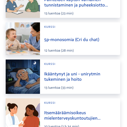
tunnistaminen ja puheeksiotto
osana hoitotyötä
13
luentoa
(23 min)
KURSSI
5p-monosomia (Cri du chat)
12
luentoa
(28 min)
KURSSI
Ikääntynyt ja uni - unirytmin
tukeminen ja hoito
13
luentoa
(33 min)
KURSSI
Itsemääräämisoikeus
mielenterveyskuntoutujien
tukemisessa
10
luentoa
(1 h 34 min)