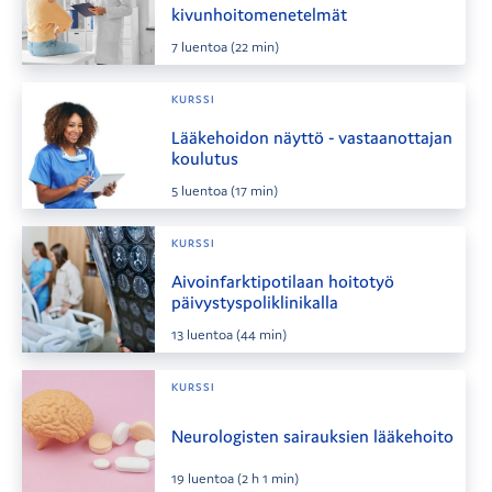
kivunhoitomenetelmät
7
luentoa
(22 min)
KURSSI
Lääkehoidon näyttö - vastaanottajan
koulutus
5
luentoa
(17 min)
KURSSI
Aivoinfarktipotilaan hoitotyö
päivystyspoliklinikalla
13
luentoa
(44 min)
KURSSI
Neurologisten sairauksien lääkehoito
19
luentoa
(2 h 1 min)