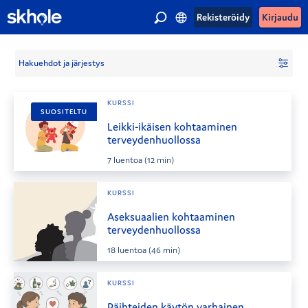
Rekisteröidy
Kirjaudu
Hakuehdot ja järjestys
KURSSI
SUOSITELTU
Leikki-ikäisen kohtaaminen
terveydenhuollossa
7
luentoa
(12 min)
KURSSI
Aseksuaalien kohtaaminen
terveydenhuollossa
18
luentoa
(46 min)
KURSSI
Päihteiden käytön varhainen