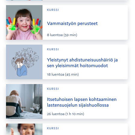
KURSSI
Vammaistyön perusteet
8
luentoa
(59 min)
KURSSI
Yleistynyt ahdistuneisuushäiriö ja
sen yleisimmät hoitomuodot
18
luentoa
(45 min)
KURSSI
Itsetuhoisen lapsen kohtaaminen
lastensuojelun sijaishuollossa
26
luentoa
(1 h 10 min)
KURSSI