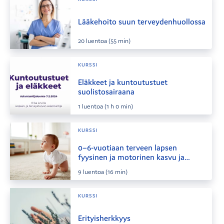
Lääkehoito suun terveydenhuollossa
20
luentoa
(55 min)
KURSSI
Eläkkeet ja kuntoutustuet
suolistosairaana
1
luentoa
(1 h 0 min)
KURSSI
0–6-vuotiaan terveen lapsen
fyysinen ja motorinen kasvu ja
kehitys
9
luentoa
(16 min)
KURSSI
Erityisherkkyys