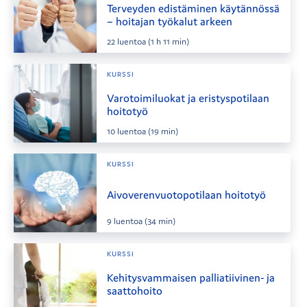
Terveyden edistäminen käytännössä
– hoitajan työkalut arkeen
22
luentoa
(1 h 11 min)
KURSSI
Varotoimiluokat ja eristyspotilaan
hoitotyö
10
luentoa
(19 min)
KURSSI
Aivoverenvuotopotilaan hoitotyö
9
luentoa
(34 min)
KURSSI
Kehitysvammaisen palliatiivinen- ja
saattohoito