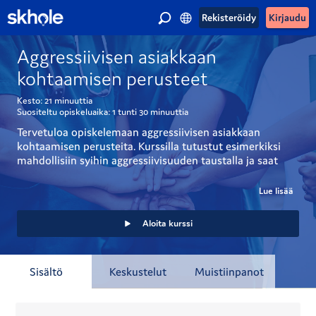
Rekisteröidy
Kirjaudu
Aggressiivisen asiakkaan
kohtaamisen perusteet
Kesto:
21 minuuttia
Suositeltu opiskeluaika:
1 tunti
30 minuuttia
Tervetuloa opiskelemaan aggressiivisen asiakkaan 
kohtaamisen perusteita. Kurssilla tutustut esimerkiksi 
mahdollisiin syihin aggressiivisuuden taustalla ja saat 
konkreettisia vinkkejä aggressiivisen asiakkaan 
kohtaamiseen.
Lue lisää
Aloita kurssi
Sisältö
Keskustelut
Muistiinpanot