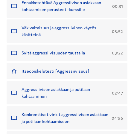
Ennakkotehtävä Aggressiivisen asiakkaan
00:31
kohtaamisen perusteet -kurssille
Väkivaltaisuus ja aggressiivinen käytös
03:52
käsitteinä
03:22
Syitä aggressiivisuuden taustalla
Itseopiskelutesti [Aggressiivisuus]
Aggressiivisen asiakkaan ja potilaan
02:47
kohtaaminen
Konkreettiset vinkit aggressiivisen asiakkaan
04:56
ja potilaan kohtaamiseen