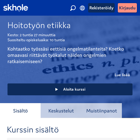
Rekisteröidy
Kirjaudu
Hoitotyön etiikka
Kesto:
2 tuntia
27 minuuttia
Suositeltu opiskeluaika:
10 tuntia
Kohtaatko työssäsi eettisiä ongelmatilanteita? Koetko 
omaavasi riittävät työkalut näiden ongelmien 
ratkaisemiseen?
Hoitotyön etiikka-kurssilla käydään läpi keskeisimpiä 
Lue lisää
etiikan teorioita ja hoitokäytäntöjä havainnollisten, ja 
välillä räväköidenkin esimerkkien avulla. Kymmenkunta 
Aloita kurssi
tapausta käytännön hoitotyöstä ohjaavat pohtimaan 
eteen tulevia ongelmatilanteita eri näkökulmista.
Sisältö
Keskustelut
Muistiinpanot
Kurssi on suunnattu erityisesti hoitotyön tekijöille ja 
opiskelijoille, mutta laajentaa myös muiden sosiaali- ja 
terveydenhuollon osaajien etiikan tuntemusta.
Kurssin sisältö