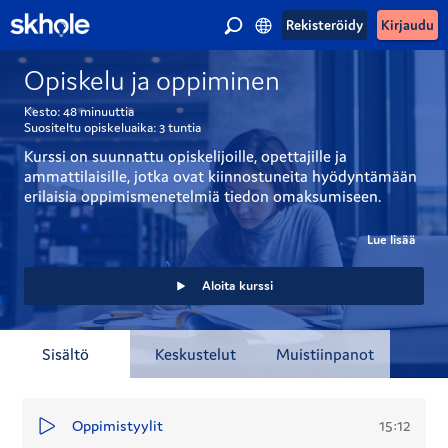
Rekisteröidy
Kirjaudu
Opiskelu ja oppiminen
Kesto:
48 minuuttia
Suositeltu opiskeluaika:
3 tuntia
Kurssi on suunnattu opiskelijoille, opettajille ja 
ammattilaisille, jotka ovat kiinnostuneita hyödyntämään 
erilaisia oppimismenetelmiä tiedon omaksumiseen. 
Kurssin käytyäsi tiedät keinoja ja menetelmiä, joilla 
pystyt tehostamaan omaa oppimistasi.
Lue lisää
Tämä kurssikokonaisuus ohjeistaa erilaisten oppimis- ja 
Aloita kurssi
opiskelumenetelmien hyödyntämiseen tehokkaassa ja 
tuloksellisessa oppimisessa. Kurssi sisältää mm. 
näkökulmia opiskelu- ja oppimistaitojen kehittämiseen, 
Sisältö
Keskustelut
Muistiinpanot
sekä ongelmalähtöiseen oppimiseen opiskelijan 
näkökulmasta.
15:12
Oppimistyylit