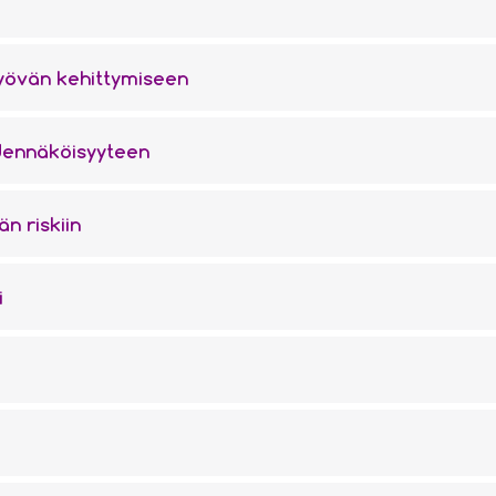
syövän kehittymiseen
odennäköisyyteen
n riskiin
i