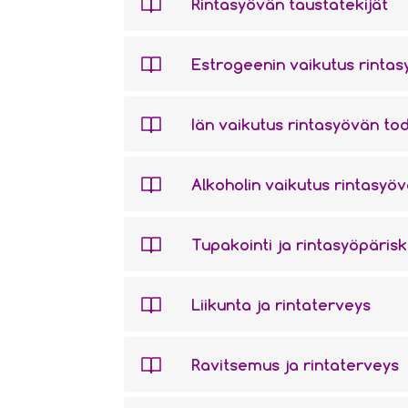
Rintasyövän taustatekijät
Estrogeenin vaikutus rinta
Iän vaikutus rintasyövän t
Alkoholin vaikutus rintasyövä
Tupakointi ja rintasyöpärisk
Liikunta ja rintaterveys
Ravitsemus ja rintaterveys