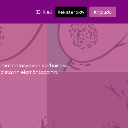
Kieli
Rekisteröidy
Kirjaudu
telmät rintasyövän varhaiseksi 
distäviin elämäntapoihin.