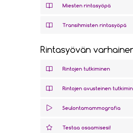
Miesten rintasyöpä
Transihmisten rintasyöpä
Rintasyövän varhaine
Rintojen tutkiminen
Rintojen avusteinen tutkimi
Seulontamammografia
Testaa osaamisesi!