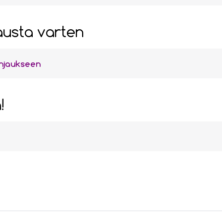
austa varten
ohjaukseen
!