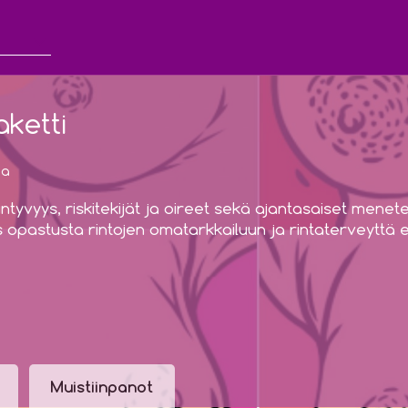
aketti
ia
intyvyys, riskitekijät ja oireet sekä ajantasaiset mene
 opastusta rintojen omatarkkailuun ja rintaterveyttä e
Muistiinpanot