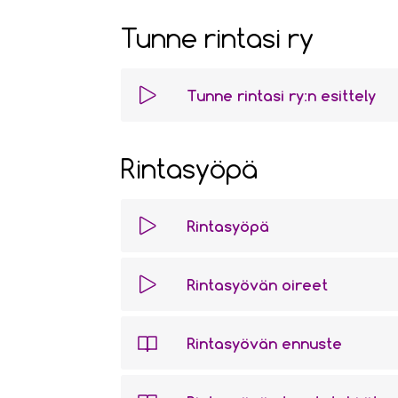
Tunne rintasi ry
Tunne rintasi ry:n esittely
Rintasyöpä
Rintasyöpä
Rintasyövän oireet
Rintasyövän ennuste