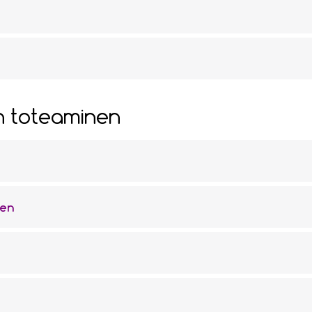
n toteaminen
nen