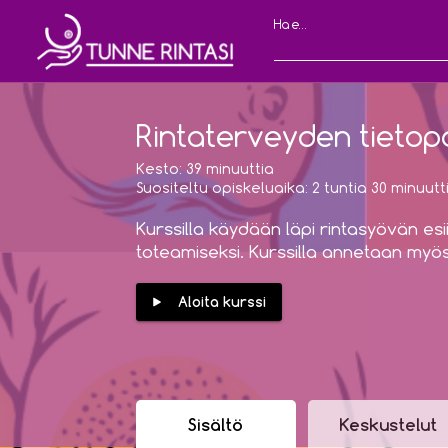
Hae...
Rintaterveyden tietop
Kesto:
39 minuuttia
Suositeltu opiskeluaika:
2 tuntia
30 minuutt
Kurssilla käydään läpi rintasyövän esi
toteamiseksi. Kurssilla annetaan myös
Aloita kurssi
Sisältö
Keskustelut