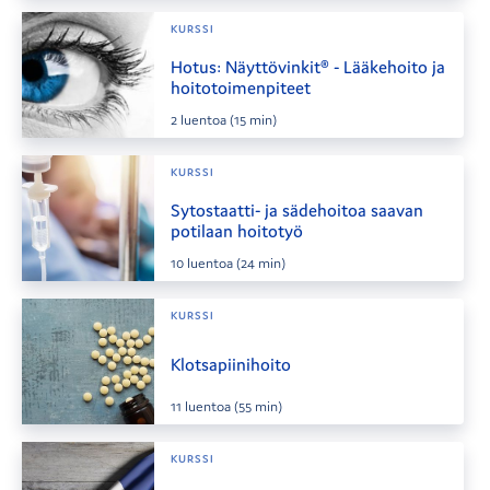
KURSSI
Hotus: Näyttövinkit® - Lääkehoito ja
hoitotoimenpiteet
2
luentoa
(15 min)
KURSSI
Sytostaatti- ja sädehoitoa saavan
potilaan hoitotyö
10
luentoa
(24 min)
KURSSI
Klotsapiinihoito
11
luentoa
(55 min)
KURSSI