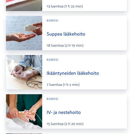
13
luentoa
(1 h 22 min)
KURSSI
Suppea lääkehoito
18
luentoa
(2 h 19 min)
KURSSI
Ikääntyneiden lääkehoito
7
luentoa
(1 h 2 min)
KURSSI
IV- ja nestehoito
15
luentoa
(2 h 20 min)