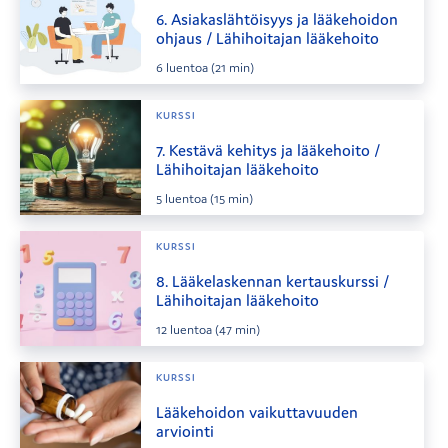
6. Asiakaslähtöisyys ja lääkehoidon
ohjaus / Lähihoitajan lääkehoito
6
luentoa
(21 min)
KURSSI
7. Kestävä kehitys ja lääkehoito /
Lähihoitajan lääkehoito
5
luentoa
(15 min)
KURSSI
8. Lääkelaskennan kertauskurssi /
Lähihoitajan lääkehoito
12
luentoa
(47 min)
KURSSI
Lääkehoidon vaikuttavuuden
arviointi