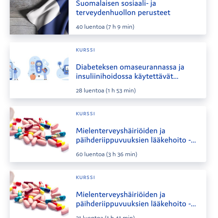
Suomalaisen sosiaali- ja
terveydenhuollon perusteet
40
luentoa
(7 h 9 min)
KURSSI
Diabeteksen omaseurannassa ja
insuliinihoidossa käytettävät
lääkinnälliset laitteet
28
luentoa
(1 h 53 min)
KURSSI
Mielenterveyshäiriöiden ja
päihderiippuvuuksien lääkehoito -
syventävä
60
luentoa
(3 h 36 min)
KURSSI
Mielenterveyshäiriöiden ja
päihderiippuvuuksien lääkehoito -
perusteet
21
luentoa
(1 h 41 min)