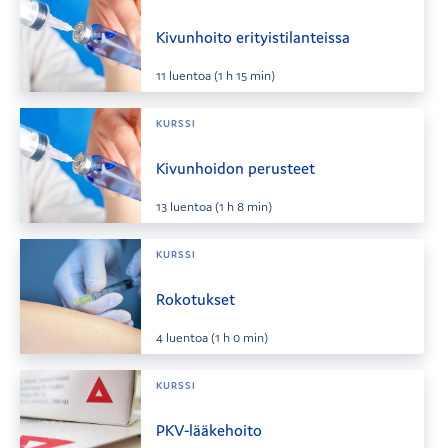
Kivunhoito erityistilanteissa
11
luentoa
(1 h 15 min)
KURSSI
Kivunhoidon perusteet
13
luentoa
(1 h 8 min)
KURSSI
Rokotukset
4
luentoa
(1 h 0 min)
KURSSI
PKV-lääkehoito