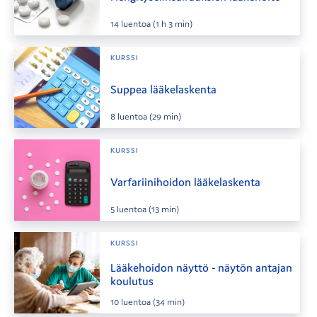
14
luentoa
(1 h 3 min)
KURSSI
Suppea lääkelaskenta
8
luentoa
(29 min)
KURSSI
Varfariinihoidon lääkelaskenta
5
luentoa
(13 min)
KURSSI
Lääkehoidon näyttö - näytön antajan
koulutus
10
luentoa
(34 min)