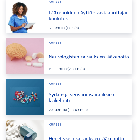
KURSSI
Lääkehoidon näyttö - vastaanottajan
koulutus
5
luentoa
(17 min)
KURSSI
Neurologisten sairauksien lääkehoito
19
luentoa
(2 h 1 min)
KURSSI
Sydän- ja verisuonisairauksien
lääkehoito
20
luentoa
(1 h 49 min)
KURSSI
Hengityselinsairauksien lääkehoito