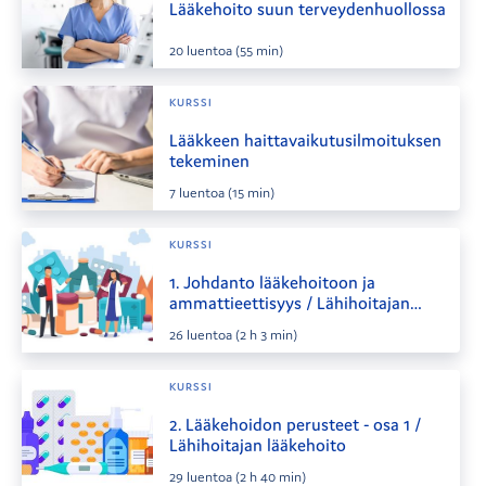
Lääkehoito suun terveydenhuollossa
20
luentoa
(55 min)
KURSSI
Lääkkeen haittavaikutusilmoituksen
tekeminen
7
luentoa
(15 min)
KURSSI
1. Johdanto lääkehoitoon ja
ammattieettisyys / Lähihoitajan
lääkehoito
26
luentoa
(2 h 3 min)
KURSSI
2. Lääkehoidon perusteet - osa 1 /
Lähihoitajan lääkehoito
29
luentoa
(2 h 40 min)