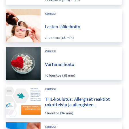
KURSSI
Lasten lääkehoito
7
luentoa
(48 min)
KURSSI
Varfariinihoito
10
luentoa
(38 min)
KURSSI
THL-koulutus: Allergiset reaktiot
rokotteista ja allergisten
rokottaminen
1
luentoa
(26 min)
KURSSI