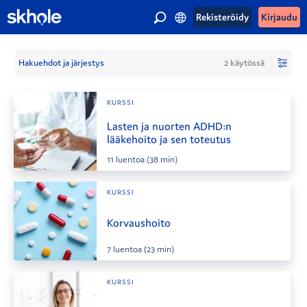
Rekisteröidy
Kirjaudu
Hakuehdot ja järjestys
2 käytössä
KURSSI
Lasten ja nuorten ADHD:n
lääkehoito ja sen toteutus
11
luentoa
(38 min)
KURSSI
Korvaushoito
7
luentoa
(23 min)
KURSSI